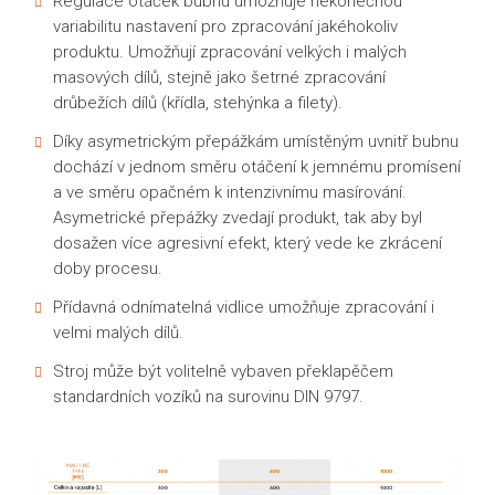
Regulace otáček bubnu umožňuje nekonečnou
variabilitu nastavení pro zpracování jakéhokoliv
produktu. Umožňují zpracování velkých i malých
masových dílů, stejně jako šetrné zpracování
drůbežích dílů (křídla, stehýnka a filety).
Díky asymetrickým přepážkám umístěným uvnitř bubnu
dochází v jednom směru otáčení k jemnému promísení
a ve směru opačném k intenzivnímu masírování.
Asymetrické přepážky zvedají produkt, tak aby byl
dosažen více agresivní efekt, který vede ke zkrácení
doby procesu.
Přídavná odnímatelná vidlice umožňuje zpracování i
velmi malých dílů.
Stroj může být volitelně vybaven překlapěčem
standardních vozíků na surovinu DIN 9797.