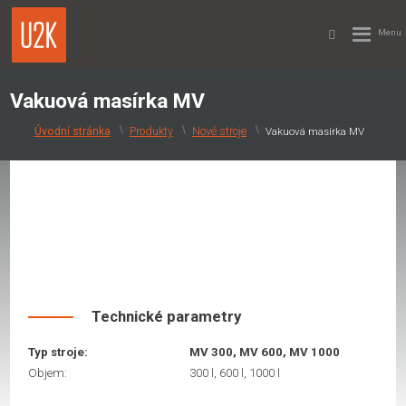
Vakuová masírka MV
Produkty
Nové stroje
Vakuová masírka MV
Technické parametry
Typ stroje:
MV 300, MV 600, MV 1000
Objem:
300 l, 600 l, 1000 l