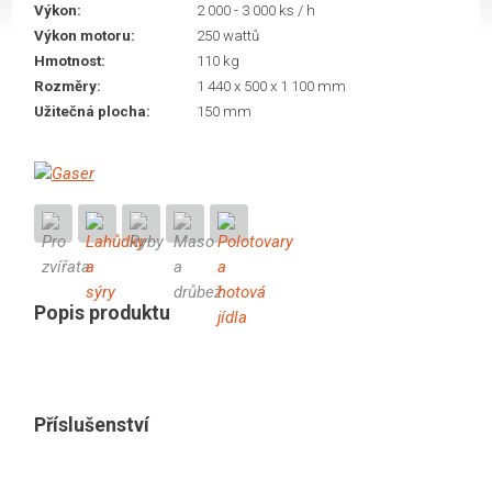
Výkon:
2 000 - 3 000 ks / h
Výkon motoru:
250 wattů
Hmotnost:
110 kg
Rozměry:
1 440 x 500 x 1 100 mm
Užitečná plocha:
150 mm
Popis produktu
Příslušenství