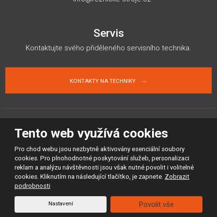
Servis
Kontaktujte svého přiděleného servisního technika.
KONTAKTY NA TECHNIKY
Tento web využívá cookies
Mapa stránek
Podmínky použití
Ochrana osobních údajů
Volná pracovní místa
© 2026, Řeznické-stroje.cz spol. s r.o. - všechna práva vyhrazena
Pro chod webu jsou nezbytně aktivovány esenciální soubory
Vytvořila
eBRÁNA s.r.o.
cookies. Pro plnohodnotné poskytování služeb, personalizaci
reklam a analýzu návštěvnosti jsou však nutné povolit i volitelné
cookies. Kliknutím na následující tlačítko, je zapnete.
Zobrazit
Tento web je chráněn pomocí Google ReCAPTCHA a platí pro něj
zásady ochrany osobních údajů
a
smluvní podmínky
společnosti Google.
podrobnosti
Nastavení
Povolit vše