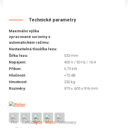
Technické parametry
Maximální výška
zpracované suroviny v
automatickém režimu:
Nastavitelná tloušťka řezu:
Šířka řezu:
533 mm
Napájení:
400 V / 50 Hz / 16 A
Příkon:
0,75 kW
Hlučnost:
<70 dB
Hmotnost:
230 kg
Rozměry:
975 x 605 x 916 mm