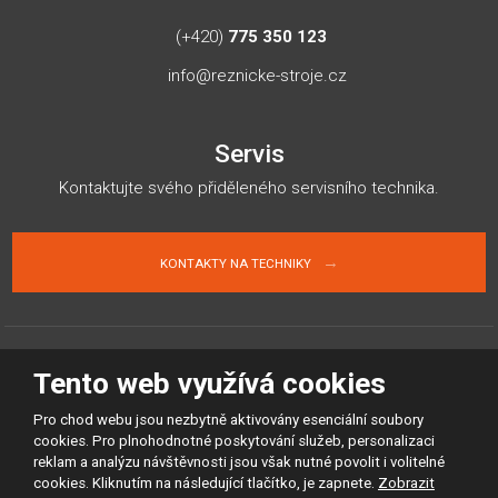
(+420)
775 350 123
info@reznicke-stroje.cz
Servis
Kontaktujte svého přiděleného servisního technika.
KONTAKTY NA TECHNIKY
Tento web využívá cookies
Mapa stránek
Podmínky použití
Ochrana osobních údajů
Volná pracovní místa
© 2026, Řeznické-stroje.cz spol. s r.o. - všechna práva vyhrazena
Pro chod webu jsou nezbytně aktivovány esenciální soubory
Vytvořila
eBRÁNA s.r.o.
cookies. Pro plnohodnotné poskytování služeb, personalizaci
reklam a analýzu návštěvnosti jsou však nutné povolit i volitelné
cookies. Kliknutím na následující tlačítko, je zapnete.
Zobrazit
Tento web je chráněn pomocí Google ReCAPTCHA a platí pro něj