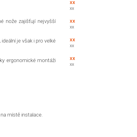
xx
xx
xx
 nože zajišťují nejvyšší
xx
xx
 ideální je však i pro velké
xx
xx
 díky ergonomické montáži
xx
 na místě instalace.