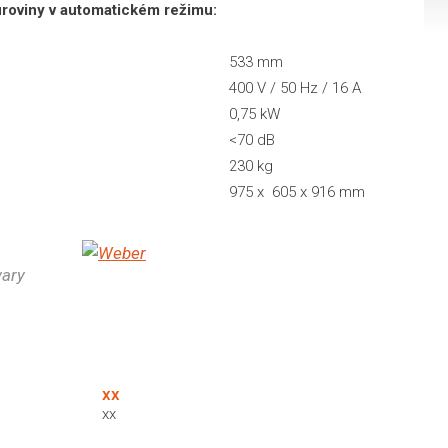
roviny v automatickém režimu:
533 mm
400 V / 50 Hz / 16 A
0,75 kW
<70 dB
230 kg
975 x 605 x 916 mm
xx
xx