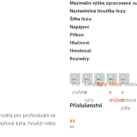
Maximální výška zpracované su
Nastavitelná tloušťka řezu:
Šířka řezu:
Napájení:
Příkon:
Hlučnost:
Hmotnost:
Rozměry:
Příslušenství
vhodný pro prořezávání se
xx
vepřová kýta, hovězí nebo
xx