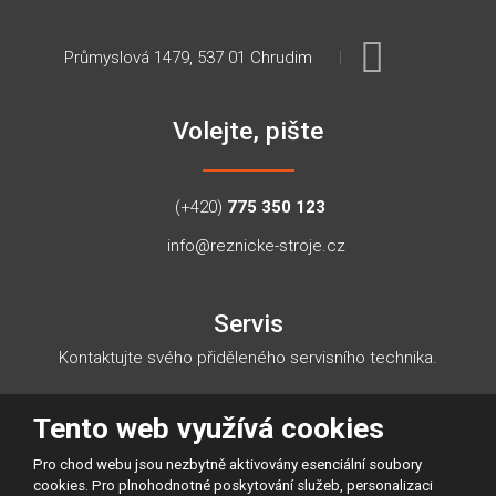
Průmyslová 1479, 537 01 Chrudim
Volejte, pište
(+420)
775 350 123
info@reznicke-stroje.cz
Servis
Kontaktujte svého přiděleného servisního technika.
Tento web využívá cookies
KONTAKTY NA TECHNIKY
Pro chod webu jsou nezbytně aktivovány esenciální soubory
cookies. Pro plnohodnotné poskytování služeb, personalizaci