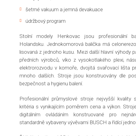
šetrné vakuum a jemná devakuace
údržbový program
Stolní modely Henkovac jsou profesionální ba
Holandsku. Jednokomorová balička má celonerezo
lisovaná z jednoho kusu. Mezi další hlavní výhody 
předních výrobců, víko z vysokotlakého plexi, nás
elektrorozvodu v komoře, dvojitá svařovací lišta p
mnoho dalších. Stroje jsou konstruovány dle po
bezpečnost a hygienu balení.
Profesionální průmyslové stroje nejvyšší kvality sp
kritéria s vynikajícím poměrem cena a výkon. Stroj
digitálním ovládáním konstruované pro nejnár
standardně vybaveny vývěvami BUSCH a řídící jedno