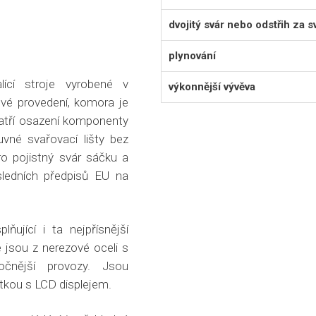
dvojitý svár nebo odstřih za 
plynování
lící stroje vyrobené v
výkonnější vývěva
vé provedení, komora je
patří osazení komponenty
uvné svařovací lišty bez
ro pojistný svár sáčku a
sledních předpisů EU na
lňující i ta nejpřísnější
e jsou z nerezové oceli s
očnější provozy. Jsou
tkou s LCD displejem.