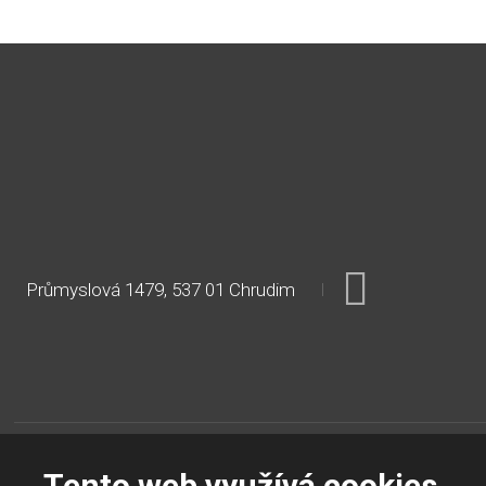
Průmyslová 1479, 537 01 Chrudim
Tento web využívá cookies
Mapa stránek
Podmínky použití