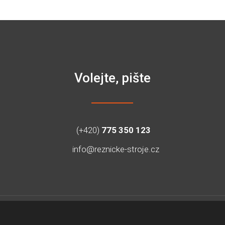
Volejte, pište
(+420)
775 350 123
info@reznicke-stroje.cz
© 2026, Řeznické-stroje.cz spol. s r.o. - všechna práva vyhrazena