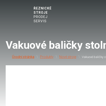
ŘEZNICKÉ
STROJE
PRODEJ
SERVIS
Vakuové baličky stol
Produkty
Nové stroje
Vakuové baličky st