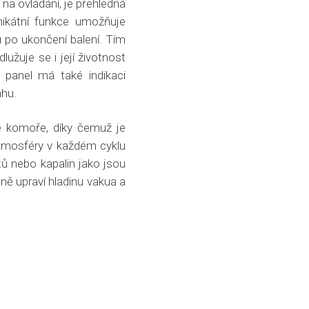
í na ovládání, je přehledná
ikátní funkce umožňuje
 po ukončení balení. Tím
užuje se i její životnost
 panel má také indikaci
ahu.
é komoře, díky čemuž je
tmosféry v každém cyklu
tů nebo kapalin jako jsou
lně upraví hladinu vakua a